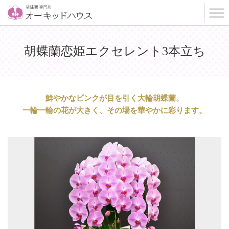
オーキッドハウス
胡蝶蘭恋姫エクセレント3本立ち
商
鮮やかなピンクが目を引く大輪胡蝶蘭。
品
一輪一輪の花が大きく、その場を華やかに彩ります。
説
明