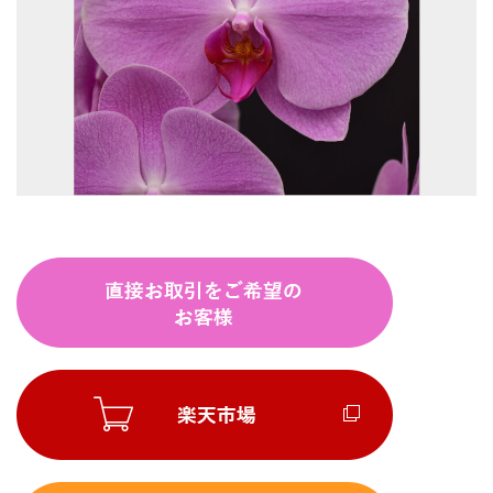
商
品
の
ご
購
入